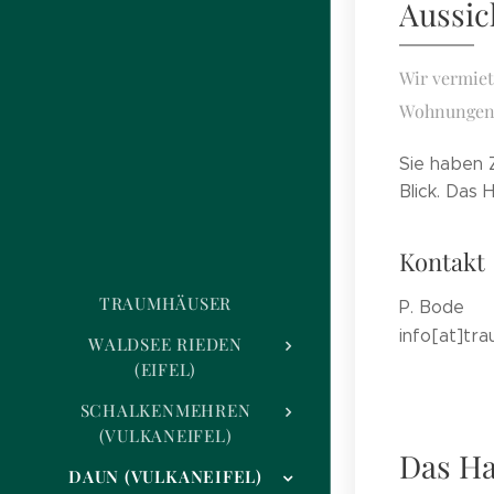
Aussic
Wir vermie
Wohnungen s
Sie haben 
Blick. Das 
Kontakt
TRAUMHÄUSER
P. Bode
info[at]tr
WALDSEE RIEDEN
(EIFEL)
SCHALKENMEHREN
(VULKANEIFEL)
Das H
DAUN (VULKANEIFEL)